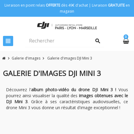
Livraison en point relais
OFFERTE
dès 49€ d'achat | Livraison
GRATUITE
en
magasin
0
view_headline
search
Galerie d'images
Galerie d'images DJI Mini 3
chevron_right
chevron_right
GALERIE D'IMAGES DJI MINI 3
Découvrez l'
album photo-vidéo du dr
one DJI Mini 3 !
Vous
pourrez ainsi visualiser la qualité des
images obtenues avec le
DJI Mini 3
. Grâce à ses caractéristiques audiovisuelles, ce
drone Mini 3 vous donne un résultat d'image exceptionnel !