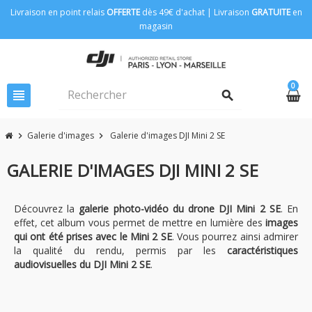
Livraison en point relais
OFFERTE
dès 49€ d'achat | Livraison
GRATUITE
en
magasin
0
view_headline
search
Galerie d'images
Galerie d'images DJI Mini 2 SE
chevron_right
chevron_right
GALERIE D'IMAGES DJI MINI 2 SE
Découvrez la
galerie photo-vidéo du drone DJI Mini 2 SE
. En
effet, cet album vous permet de mettre en lumière des
images
qui ont été prises avec le Mini 2 SE
. Vous pourrez ainsi admirer
la qualité du rendu, permis par les
caractéristiques
audiovisuelles du DJI Mini 2 SE
.