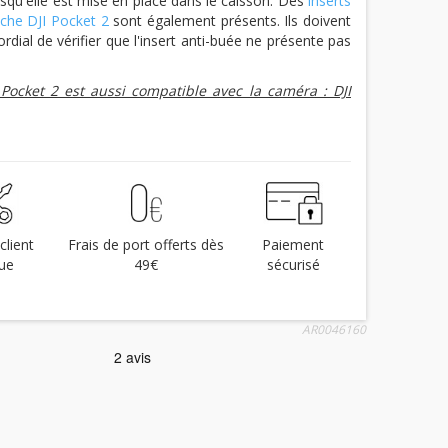
rsqu'elle est mise en place dans le caisson. Des
inserts
nche DJI Pocket 2
sont également présents. Ils doivent
mordial de vérifier que l'insert anti-buée ne présente pas
Pocket 2 est aussi compatible avec la caméra : DJI
client
Frais de port offerts dès
Paiement
ue
49€
sécurisé
AR0046160