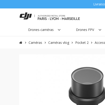
Livraiso
Drones-caméras
Drones FPV
Caméras
Caméras vlog
Pocket 2
Access
chevron_right
chevron_right
chevron_right
chevron_right