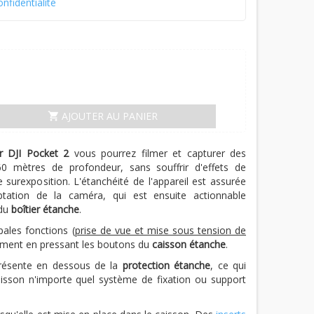
onfidentialité
AJOUTER AU PANIER
shopping_cart
r DJI Pocket 2
vous pourrez filmer et capturer des
60 mètres de profondeur, sans souffrir d'effets de
surexposition. L'étanchéité de l'appareil est assurée
ation de la caméra, qui est ensuite actionnable
 du
boîtier étanche
.
ipales fonctions (
prise de vue et mise sous tension de
tement en pressant les boutons du
caisson étanche
.
 présente en dessous de la
protection étanche
, ce qui
aisson n'importe quel système de fixation ou support