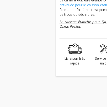
La caméra doit être éteinte lo
anti-buée pour le caisson éta
être en parfait état. Il est pri
de trous ou déchirures.
Le caisson étanche pour DJI 
Osmo Pocket
.
Livraison très
Service 
rapide
uniq