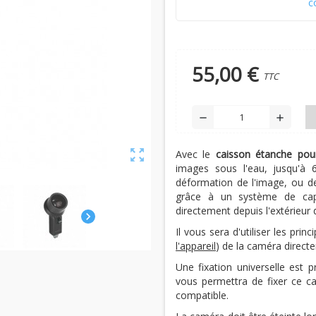
c
55,00 €
TTC
remove
add
zoom_out_map
Avec le
caisson étanche pou
images sous l'eau, jusqu'à 
déformation de l'image, ou de 
grâce à un système de capt
directement depuis l'extérieur
chevron_right
Il vous sera d'utiliser les princ
l'appareil
) de la caméra direc
Une fixation universelle est
vous permettra de fixer ce c
compatible.