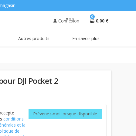
magasin
0
Connexion
0,00 €
person
Autres produits
En savoir plus
pour DJI Pocket 2
'accepte
Prévenez-moi lorsque disponible
es
conditions
énérales et la
olitique de