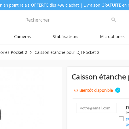
n en point relais
OFFERTE
dès 49€ d'achat | Livraison
GRATUITE
en 
search
Caméras
Stabilisateurs
Microphones
oires Pocket 2
Caisson étanche pour DJI Pocket 2
chevron_right
Caisson étanche 
Bientôt disponible
?
block
J
l
g
p