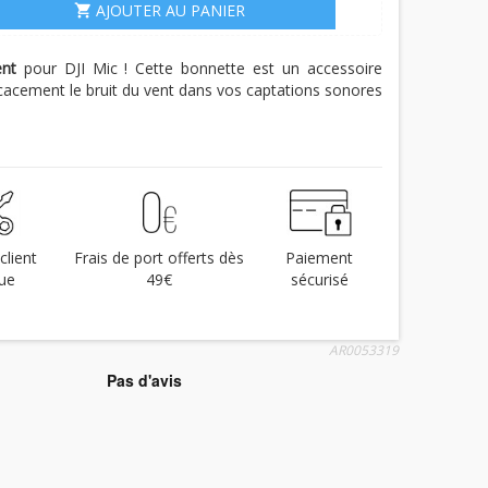
AJOUTER AU PANIER
shopping_cart
ent
pour DJI Mic ! Cette bonnette est un accessoire
icacement le bruit du vent dans vos captations sonores
client
Frais de port offerts dès
Paiement
ue
49€
sécurisé
AR0053319