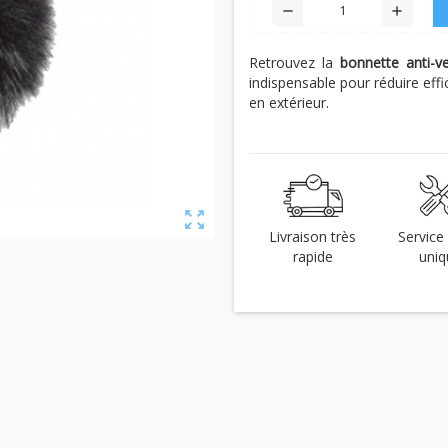
remove
add
Retrouvez la
bonnette
anti-v
indispensable pour réduire eff
en extérieur.
zoom_out_map
Livraison très
Service 
rapide
uniq