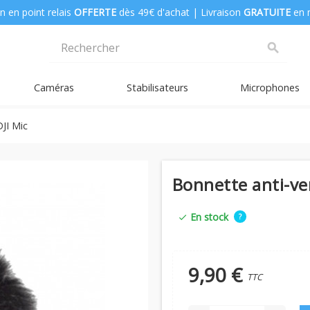
n en point relais
OFFERTE
dès 49€ d'achat | Livraison
GRATUITE
en 
search
Caméras
Stabilisateurs
Microphones
DJI Mic
Bonnette anti-ve
En stock
?
check
9,90 €
TTC