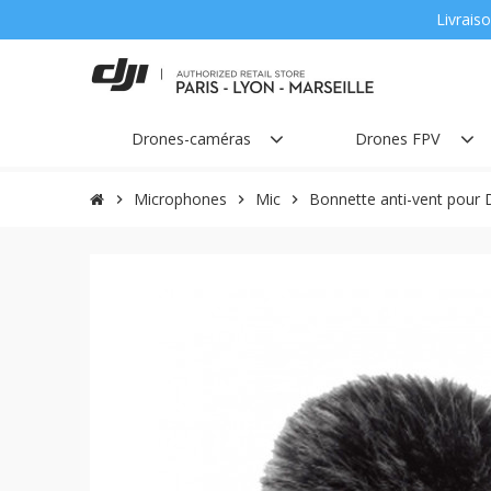
Livraiso
Drones-caméras
Drones FPV
Microphones
Mic
Bonnette anti-vent pour 
chevron_right
chevron_right
chevron_right