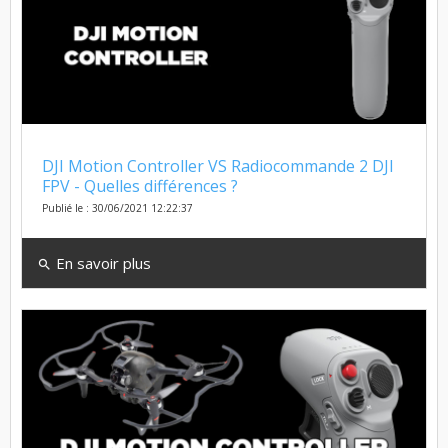
DJI Motion Controller VS Radiocommande 2 DJI
FPV - Quelles différences ?
Publié le : 30/06/2021 12:22:37
En savoir plus
search