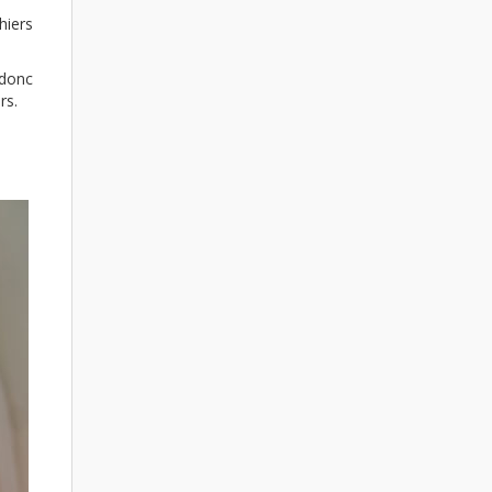
hiers
 donc
rs.