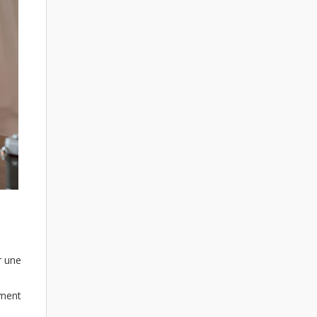
r une
ement