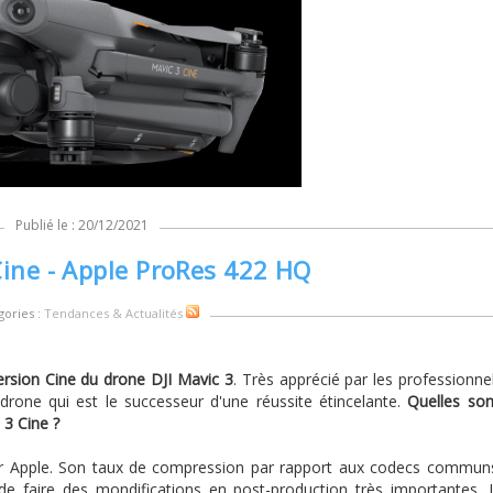
Publié le : 20/12/2021
Cine - Apple ProRes 422 HQ
gories :
Tendances & Actualités
ersion Cine du drone DJI Mavic 3
. Très apprécié par les professionne
drone qui est le successeur d'une réussite étincelante.
Quelles son
 3 Cine ?
 Apple. Son taux de compression par rapport aux codecs commun
 de faire des mondifications en post-production très importantes. I