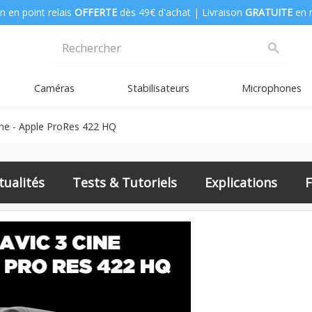
n en point relais
OFFERTE
dès 49€ d'achat | Livraison
GRATUITE
en 
search
Caméras
Stabilisateurs
Microphones
ine - Apple ProRes 422 HQ
ualités
Tests & Tutoriels
Explications
F