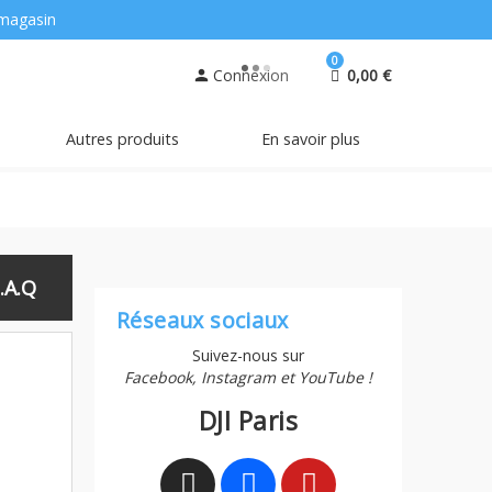
magasin
0
Connexion
0,00 €
person
Autres produits
En savoir plus
.A.Q
Réseaux sociaux
Suivez-nous sur
Facebook, Instagram et YouTube !
DJI Paris