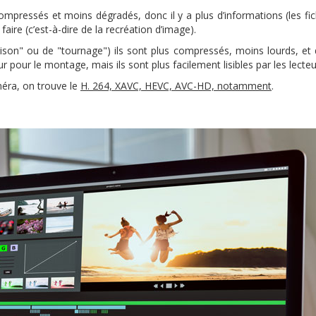
compressés et moins dégradés, donc il y a plus d’informations (les fic
aire (c’est-à-dire de la recréation d’image).
aison" ou de "tournage") ils sont plus compressés, moins lourds, et
 pour le montage, mais ils sont plus facilement lisibles par les lecteu
éra, on trouve le
H. 264, XAVC, HEVC, AVC-HD, notamment
.