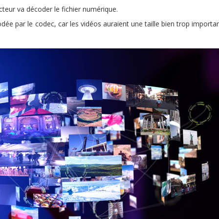
lecteur va décoder le fichier numérique.
odée par le codec, car les vidéos auraient une taille bien trop importan