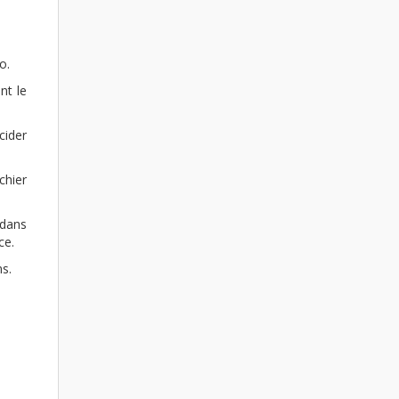
o.
nt le
cider
chier
 dans
ce.
s.