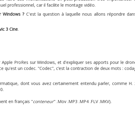
l professionnel, car il facilite le montage vidéo.
sur Windows ?
C'est la question à laquelle nous allons répondre dan
ic 3 Cine
.
liser Apple ProRes sur Windows, et d'expliquer ses apports pour le dron
ce qu'est un codec. "Codec", c’est la contraction de deux mots : coda
ormatique, dont vous avez certainement entendu parler, comme H. 
0.
ment en français "
conteneur
" .Mov .MP3 .MP4 .FLV .MKV).