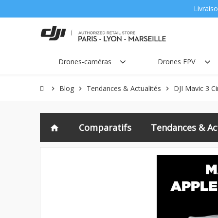
Livraiso
Drones-caméras
Drones FPV
Blog
Tendances & Actualités
DJI Mavic 3 C
chevron_right
chevron_right
chevron_right
Comparatifs
Tendances & Act
home