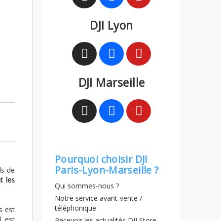
DJI Lyon
DJI Marseille
Pourquoi choisir DJI
Paris-Lyon-Marseille ?
ls de
t les
Qui sommes-nous ?
Notre service avant-vente /
téléphonique
s est
l est
Recevoir les actualités DJI Store