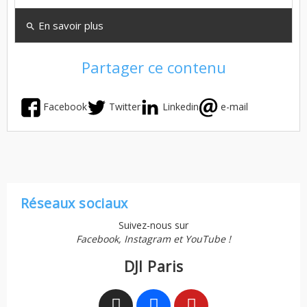
En savoir plus
search
Partager ce contenu
Facebook
Twitter
Linkedin
e-mail
Réseaux sociaux
Suivez-nous sur
Facebook, Instagram et YouTube !
DJI Paris