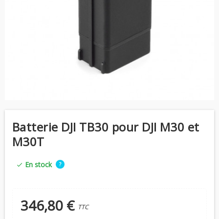
Batterie DJI TB30 pour DJI M30 et
M30T
En stock
?
check
346,80 €
TTC