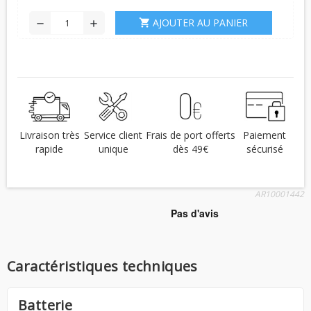
AJOUTER AU PANIER
shopping_cart
remove
add
Livraison très
Service client
Frais de port offerts
Paiement
rapide
unique
dès 49€
sécurisé
AR10001442
Caractéristiques techniques
Batterie