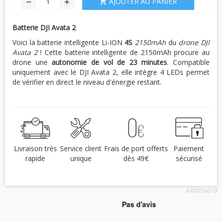
AJOUTER AU PANIER
shopping_cart
remove
add
Batterie DJI Avata 2
Voici la batterie intelligente Li-ION
4S
2150mAh
du
drone DJI
Avata 2
! Cette batterie intelligente de 2150mAh procure au
drone une
autonomie de vol de 23 minutes
. Compatible
uniquement avec le DJI Avata 2, elle intègre 4 LEDs permet
de vérifier en direct le niveau d'énergie restant.
Livraison très
Service client
Frais de port offerts
Paiement
rapide
unique
dès 49€
sécurisé
AR0056619