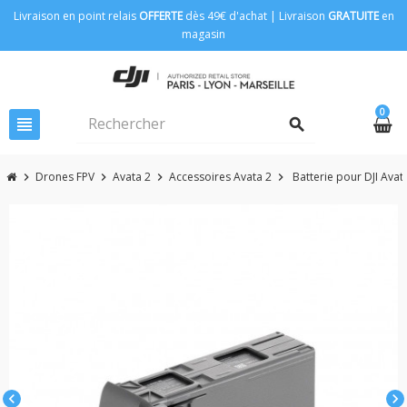
Livraison en point relais
OFFERTE
dès 49€ d'achat | Livraison
GRATUITE
en
magasin
0
view_headline
search
Drones FPV
Avata 2
Accessoires Avata 2
Batterie pour DJI Avat
chevron_right
chevron_right
chevron_right
chevron_right
chevron_left
chevron_right