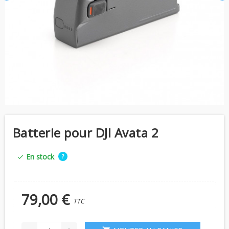
Batterie pour DJI Avata 2
En stock
?
check
79,00 €
TTC