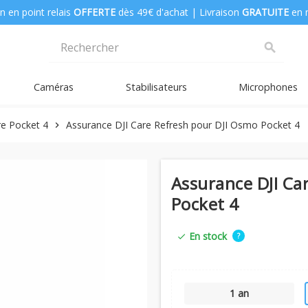
n en point relais
OFFERTE
dès 49€ d'achat | Livraison
GRATUITE
en 
search
Caméras
Stabilisateurs
Microphones
re Pocket 4
Assurance DJI Care Refresh pour DJI Osmo Pocket 4
chevron_right
Assurance DJI Ca
Pocket 4
En stock
?
check
1 an