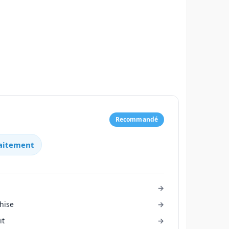
Recommandé
raitement
hise
it