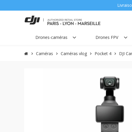
Livraiso
Drones-caméras
Drones FPV
Caméras
Caméras vlog
Pocket 4
DJI Ca
chevron_right
chevron_right
chevron_right
chevron_right