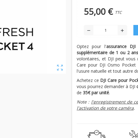
55,00 €
TTC
remove
add
Optez pour l'
assurance DJI
supplémentaire de 1 ou 2 an
volontaires, et DJI peut vous
Care pour DJI Osmo Pocket 4 
zoom_out_map
l'usure natuelle et tout autre
Achetez ce
DJI Care pour Poc
vous pourrez demander à DJI
de
35€ par unité
.
Note :
l'enregistrement de ce
l'activation de votre caméra
.