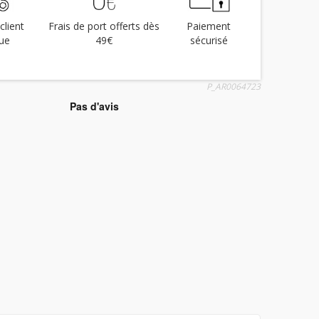
client
Frais de port offerts dès
Paiement
ue
49€
sécurisé
P_AR0064723